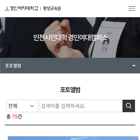
인천시민대학 경인여대캠퍼스
포토앨범
포토앨범
검색
75
총
건