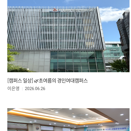
[캠퍼스 일상] 🌿초여름의 경인여대캠퍼스
2026.06.26
이은영